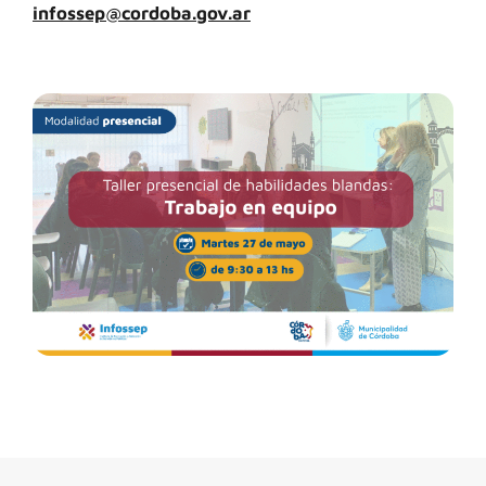
infossep@cordoba.gov.ar